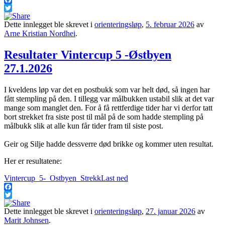
Facebook
Twitter
Dette innlegget ble skrevet i
orienteringsløp
,
5. februar 2026
av
Arne Kristian Nordhei
.
Resultater Vintercup 5 -Østbyen
27.1.2026
I kveldens løp var det en postbukk som var helt død, så ingen har
fått stempling på den. I tillegg var målbukken ustabil slik at det var
mange som manglet den. For å få rettferdige tider har vi derfor tatt
bort strekket fra siste post til mål på de som hadde stempling på
målbukk slik at alle kun får tider fram til siste post.
Geir og Silje hadde dessverre død brikke og kommer uten resultat.
Her er resultatene:
Vintercup_5-_Ostbyen_Strekk
Last ned
Facebook
Twitter
Dette innlegget ble skrevet i
orienteringsløp
,
27. januar 2026
av
Marit Johnsen
.