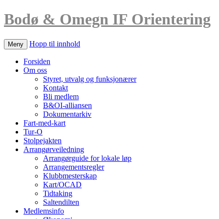
Bodø & Omegn IF Orientering
Hopp til innhold
Meny
Forsiden
Om oss
Styret, utvalg og funksjonærer
Kontakt
Bli medlem
B&OI-alliansen
Dokumentarkiv
Fart-med-kart
Tur-O
Stolpejakten
Arrangørveiledning
Arrangørguide for lokale løp
Arrangementsregler
Klubbmesterskap
Kart/OCAD
Tidtaking
Saltendilten
Medlemsinfo