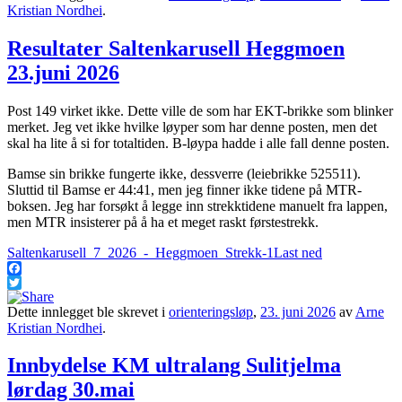
Kristian Nordhei
.
Resultater Saltenkarusell Heggmoen
23.juni 2026
Post 149 virket ikke. Dette ville de som har EKT-brikke som blinker
merket. Jeg vet ikke hvilke løyper som har denne posten, men det
skal ha lite å si for totaltiden. B-løypa hadde i alle fall denne posten.
Bamse sin brikke fungerte ikke, dessverre (leiebrikke 525511).
Sluttid til Bamse er 44:41, men jeg finner ikke tidene på MTR-
boksen. Jeg har forsøkt å legge inn strekktidene manuelt fra lappen,
men MTR insisterer på å ha et meget raskt førstestrekk.
Saltenkarusell_7_2026_-_Heggmoen_Strekk-1
Last ned
Facebook
Twitter
Dette innlegget ble skrevet i
orienteringsløp
,
23. juni 2026
av
Arne
Kristian Nordhei
.
Innbydelse KM ultralang Sulitjelma
lørdag 30.mai