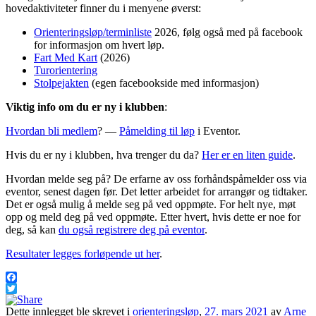
hovedaktiviteter finner du i menyene øverst:
Orienteringsløp/terminliste
2026, følg også med på facebook
for informasjon om hvert løp.
Fart Med Kar
t
(2026)
Turorientering
Stolpejakten
(egen facebookside med informasjon)
Viktig info om du er ny i klubben
:
Hvordan bli medlem
? —
Påmelding til løp
i Eventor.
Hvis du er ny i klubben, hva trenger du da?
Her er en liten guide
.
Hvordan melde seg på? De erfarne av oss forhåndspåmelder oss via
eventor, senest dagen før. Det letter arbeidet for arrangør og tidtaker.
Det er også mulig å melde seg på ved oppmøte. For helt nye, møt
opp og meld deg på ved oppmøte. Etter hvert, hvis dette er noe for
deg, så kan
du også registrere deg på eventor
.
Resultater legges forløpende ut her
.
Facebook
Twitter
Dette innlegget ble skrevet i
orienteringsløp
,
27. mars 2021
av
Arne