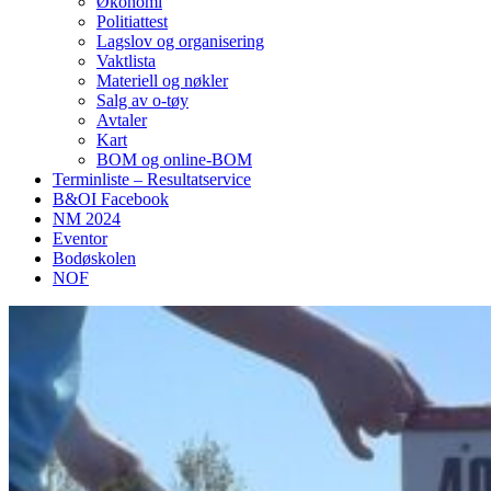
Økonomi
Politiattest
Lagslov og organisering
Vaktlista
Materiell og nøkler
Salg av o-tøy
Avtaler
Kart
BOM og online-BOM
Terminliste – Resultatservice
B&OI Facebook
NM 2024
Eventor
Bodøskolen
NOF