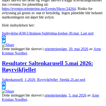
håper likevel det beste og velger likevel å legge KM-arrangementet
inn i eventor, for påmelding nå:
https://eventor.orientering.no/Events/Show/24264
. Risiko for
avlysning på grunn av snø er betydelig. Ingen påmeldte blir belastet
startkontingent om løpet blir avlyst.
Hele innbydelsen her:
Innbydelse-KM-Ultralang-Sulitjelma-lordag-30.mai_
Last ned
Facebook
Twitter
Dette innlegget ble skrevet i
orienteringsløp
,
20. mai 2026
av
Arne
Kristian Nordhei
.
Resultater Saltenkarusell 5.mai 2026:
Røyrvikfjellet
Saltenkarusell_1-2026_Royrvikfjellet_Strekk-2
Last ned
Facebook
Twitter
Dette innlegget ble skrevet i
orienteringsløp
,
5. mai 2026
av
Arne
Kristian Nordhei
.