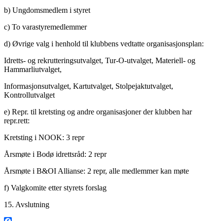
b) Ungdomsmedlem i styret
c) To varastyremedlemmer
d) Øvrige valg i henhold til klubbens vedtatte organisasjonsplan:
Idretts- og rekrutteringsutvalget, Tur-O-utvalget, Materiell- og
Hammarliutvalget,
Informasjonsutvalget, Kartutvalget, Stolpejaktutvalget,
Kontrollutvalget
e) Repr. til kretsting og andre organisasjoner der klubben har
repr.rett:
Kretsting i NOOK: 3 repr
Årsmøte i Bodø idrettsråd: 2 repr
Årsmøte i B&OI Allianse: 2 repr, alle medlemmer kan møte
f) Valgkomite etter styrets forslag
15. Avslutning