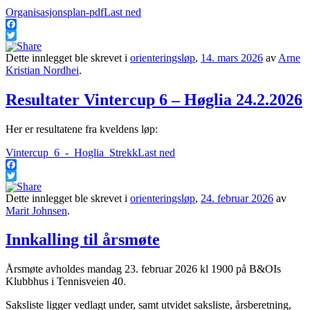
Organisasjonsplan-pdf
Last ned
Facebook
Twitter
Dette innlegget ble skrevet i
orienteringsløp
,
14. mars 2026
av
Arne
Kristian Nordhei
.
Resultater Vintercup 6 – Høglia 24.2.2026
Her er resultatene fra kveldens løp:
Vintercup_6_-_Hoglia_Strekk
Last ned
Facebook
Twitter
Dette innlegget ble skrevet i
orienteringsløp
,
24. februar 2026
av
Marit Johnsen
.
Innkalling til årsmøte
Årsmøte avholdes mandag 23. februar 2026 kl 1900 på B&OIs
Klubbhus i Tennisveien 40.
Saksliste ligger vedlagt under, samt utvidet saksliste, årsberetning,