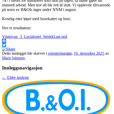
747 i stedet for nummeret som stod på tagen, så måtte gjøre litt
manuelt arbeid. Men tror alt ble rett til slutt. Vi opplevde tilsvarende
på noen av B&OIs tager under NNM i august.
Koselig etter løpet med lussekatter og brus.
Her er resultatene:
Vintercup_3_Lucialopet_Strekk
Last ned
Facebook
Twitter
Dette innlegget ble skrevet i
orienteringsløp
,
16. desember 2025
av
Marit Johnsen
.
Innleggsnavigasjon
←
Eldre innlegg