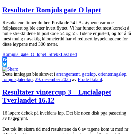
Resultater Romjuls gate O løpet
Resultatene finner du her. Postkode 54 i A-løypene var noe
feilplassert og ble etter hvert flyttet. Vi har funnet det mest korrekt å
nulle strekktidene til postkode 54 og 55. Tidene er justert, og for å få
mest mulig nøyaktig kilometertid har vi redusert løypelengdene for
disse løypene med 300 meter.
Romjuls_gate_O_lopet_Strekk
Last ned
Facebook
Twitter
Dette innlegget ble skrevet i
arrangement
,
gateløp
,
orienteringsløp
,
romjulsgateoløp
,
29. desember 2025
av
Frode Ikdahl
.
Resultater vintercup 3 – Lucialøpet
Tverlandet 16.12
16 løpere deltok på kveldens løp. Det ble noen disk pga passering
av hagegrønt.
Det tok litt ekstra tid med resultatene da 6 av tagene kom ut med nr