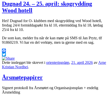
Dugnad 24. – 25. april: skogrydding
Wood hotell
Hei! Dugnad for O- klubben med skogrydding ved Wood hotell,
fredag 24/4 formiddagsøkt fra kl 10, ettermiddag fra kl 18, lørdag
25/4 fra kl 10.
De som kan, melder fra når de kan møte på SMS til Jan Prytz, tlf
91860219. Vi har en del verktøy, men ta gjerne med en sag.
Facebook
Twitter
Dette innlegget ble skrevet i
orienteringsløp
,
21. april 2026
av
Arne
Kristian Nordhei
.
Årsmøtepapirer
Signert protokoll fra Årsmøtet og Organisasjonsplan + endelig
Årsmelding